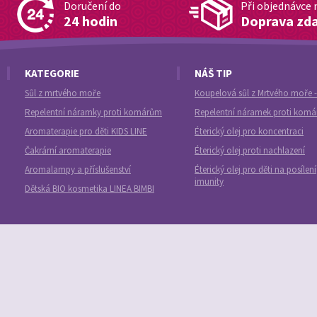
Doručení do
Při objednávce 
24 hodin
Doprava zd
KATEGORIE
NÁŠ TIP
Sůl z mrtvého moře
Koupelová sůl z Mrtvého moře -
Repelentní náramky proti komárům
Repelentní náramek proti kom
Aromaterapie pro děti KIDS LINE
Éterický olej pro koncentraci
Čakrární aromaterapie
Éterický olej proti nachlazení
Aromalampy a příslušenství
Éterický olej pro děti na posílení
imunity
Dětská BIO kosmetika LINEA BIMBI