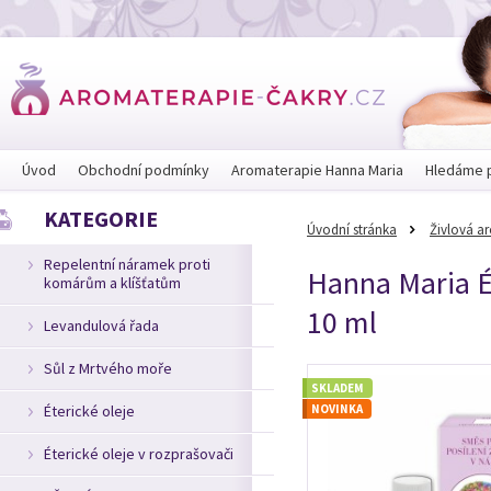
Úvod
Obchodní podmínky
Aromaterapie Hanna Maria
Hledáme 
KATEGORIE
Úvodní stránka
Živlová a
Repelentní náramek proti
Hanna Maria ÉT
komárům a klíšťatům
10 ml
Levandulová řada
Sůl z Mrtvého moře
SKLADEM
Éterické oleje
NOVINKA
Éterické oleje v rozprašovači