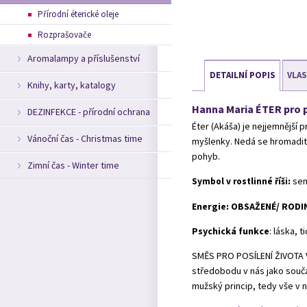
Přírodní éterické oleje
Rozprašovače
Aromalampy a příslušenství
DETAILNÍ POPIS
VLA
Knihy, karty, katalogy
Hanna Maria ÉTER pro pos
DEZINFEKCE - přírodní ochrana
Éter (Akáša) je nejjemnější p
Vánoční čas - Christmas time
myšlenky. Nedá se hromadit 
pohyb.
Zimní čas - Winter time
:
sem
Symbol v rostlinné říši
Energie:
OBSAŽENÉ/ RODI
Psychická funkce
: láska, 
SMĚS PRO POSÍLENÍ ŽIVOTA V
středobodu v nás jako součá
mužský princip, tedy vše v n