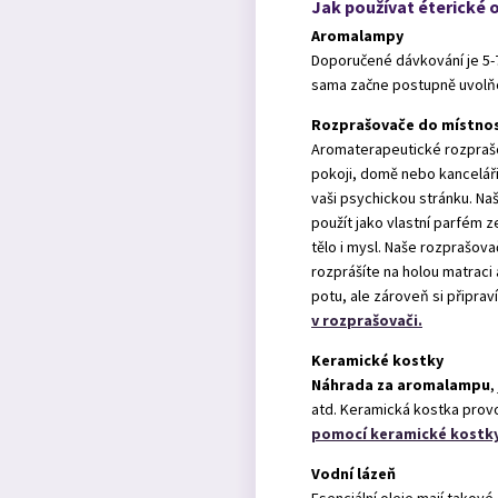
Jak používat éterické o
Aromalampy
Doporučené dávkování je 5-
sama začne postupně uvolňo
Rozprašovače do místnos
Aromaterapeutické rozprašov
pokoji, domě nebo kanceláři
vaši psychickou stránku. Na
použít jako vlastní parfém z
tělo i mysl. Naše rozprašov
rozprášíte na holou matraci
potu, ale zároveň si připra
v rozprašovači.
Keramické kostky
Náhrada za aromalampu
,
atd. Keramická kostka prov
pomocí keramické kostky
Vodní lázeň