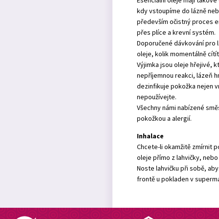
Esenciální oleje mají takov
kdy vstoupíme do lázně nebo
především očistný proces ene
přes plíce a krevní systém.
Doporučené dávkování pro láz
oleje, kolik momentálně cítí
Výjimka jsou oleje hřejivé, 
nepříjemnou reakci, lázeň h
dezinfikuje pokožka nejen v
nepoužívejte.
Všechny námi nabízené směsi
pokožkou a alergií.
Inhalace
Chcete-li okamžitě zmírnit 
oleje přímo z lahvičky, neb
Noste lahvičku při sobě, aby
frontě u pokladen v superm