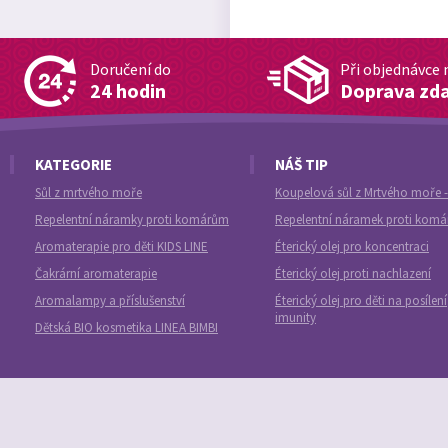
Doručení do
Při objednávce 
24 hodin
Doprava zd
KATEGORIE
NÁŠ TIP
Sůl z mrtvého moře
Koupelová sůl z Mrtvého moře -
Repelentní náramky proti komárům
Repelentní náramek proti kom
Aromaterapie pro děti KIDS LINE
Éterický olej pro koncentraci
Čakrární aromaterapie
Éterický olej proti nachlazení
Aromalampy a příslušenství
Éterický olej pro děti na posílení
imunity
Dětská BIO kosmetika LINEA BIMBI