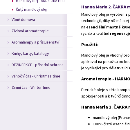
Mandlový olej - ANDĚLSKÁ řada
Hanna Maria 2. ČAKRA m
Čistý mandlový olej
Mandlový olej je vyroben
z 
Vůně domova
technologií, díky níž má olej
na
esenciální mastné kysel
Živlová aromaterapie
rychle a kvalitně
regeneruje
Aromalampy a příslušenství
Použití:
Knihy, karty, katalogy
Mandlový olej je vhodný pro 
aplikovat na pokožku po kou
DEZINFEKCE - přírodní ochrana
je vynikající pro déletrvají
Vánoční čas - Christmas time
Aromaterapie - HARMO
Zimní čas - Winter time
Éterické oleje v této kompozic
spokojenosti a k tvůrčí činn
Hanna Maria 2. ČAKRA 
mandlový olej (Prunus
100% čisté esenciáln