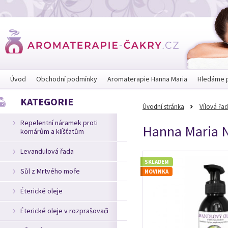
Úvod
Obchodní podmínky
Aromaterapie Hanna Maria
Hledáme 
KATEGORIE
Úvodní stránka
Vílová řa
Repelentní náramek proti
Hanna Maria N
komárům a klíšťatům
Levandulová řada
SKLADEM
Sůl z Mrtvého moře
NOVINKA
Éterické oleje
Éterické oleje v rozprašovači