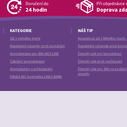
Doručení do
Při objednávce 
24 hodin
Doprava zd
KATEGORIE
NÁŠ TIP
Sůl z mrtvého moře
Koupelová sůl z Mrtvého moře -
Repelentní náramky proti komárům
Repelentní náramek proti kom
Aromaterapie pro děti KIDS LINE
Éterický olej pro koncentraci
Čakrární aromaterapie
Éterický olej proti nachlazení
Aromalampy a příslušenství
Éterický olej pro děti na posílení
imunity
Dětská BIO kosmetika LINEA BIMBI