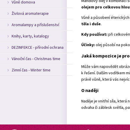
Mandlový olej v kombinaci s
Vůně domova
olejem pro celkovou hlou
Živlová aromaterapie
Vůně a působení éterických
těla i duše
.
Aromalampy a příslušenství
Kdy používat:
při celkové
Knihy, karty, katalogy
Účinky:
olej působí na poko
DEZINFEKCE - přírodní ochrana
Jaká kompozice je pro
Vánoční čas - Christmas time
Může vám napovědět obrázek
Zimní čas - Winter time
k řešení. Dalším vodítkem m
právě vůně, která vás nejví
O naději
Naděje je vnitřní síla, která
odvaha či záblesk světla, p