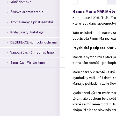
Vůně domova
Hanna Maria MARIA éteri
Živlová aromaterapie
Kompozice 100% čistě přírod
Aromalampy a příslušenství
které jsou dány spojenect
Knihy, karty, katalogy
Tato unikátní kombinace v 
dob života Panny Marie, roz
DEZINFEKCE - přírodní ochrana
Psychická podpora:
ODPU
Vánoční čas - Christmas time
Mandala
symbolizuje Marii j
Zimní čas - Winter time
která nám pomůže pochopit 
Marii potkaly v životě veliké 
symboliky váží lidé i dnes. O
Maria je pokládána za králo
Vyobrazení výrazu tváře Mari
tělem, ale duchem této světi
které se můžeme modlit. Js
chápající a beze slov nás ch