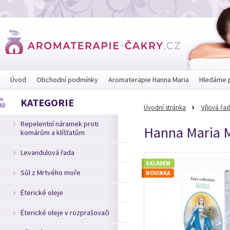
Úvod
Obchodní podmínky
Aromaterapie Hanna Maria
Hledáme 
KATEGORIE
Úvodní stránka
Vílová řa
Repelentní náramek proti
Hanna Maria MA
komárům a klíšťatům
Levandulová řada
SKLADEM
Sůl z Mrtvého moře
NOVINKA
Éterické oleje
Éterické oleje v rozprašovači