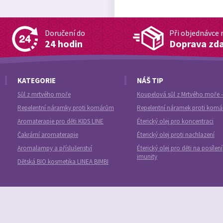
Doručení do
Při objednávce 
24 hodin
Doprava zd
KATEGORIE
NÁŠ TIP
Sůl z mrtvého moře
Koupelová sůl z Mrtvého moře -
Repelentní náramky proti komárům
Repelentní náramek proti kom
Aromaterapie pro děti KIDS LINE
Éterický olej pro koncentraci
Čakrární aromaterapie
Éterický olej proti nachlazení
Aromalampy a příslušenství
Éterický olej pro děti na posílení
imunity
Dětská BIO kosmetika LINEA BIMBI