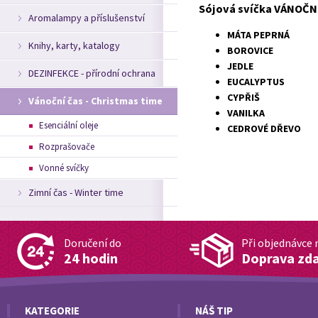
Sójová svíčka VÁNOČNÍ
Aromalampy a příslušenství
MÁTA PEPRNÁ
Knihy, karty, katalogy
BOROVICE
JEDLE
DEZINFEKCE - přírodní ochrana
EUCALYPTUS
CYPŘIŠ
Vánoční čas - Christmas time
VANILKA
Esenciální oleje
CEDROVÉ DŘEVO
Rozprašovače
Vonné svíčky
Zimní čas - Winter time
Doručení do
Při objednávce 
24 hodin
Doprava zd
KATEGORIE
NÁŠ TIP