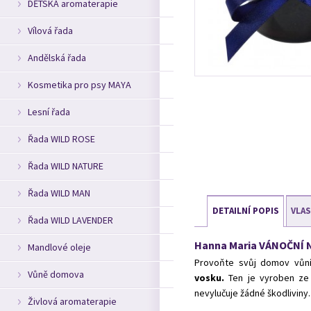
DĚTSKÁ aromaterapie
Vílová řada
Andělská řada
Kosmetika pro psy MAYA
Lesní řada
Řada WILD ROSE
Řada WILD NATURE
Řada WILD MAN
DETAILNÍ POPIS
VLA
Řada WILD LAVENDER
Hanna Maria VÁNOČNÍ NO
Mandlové oleje
Provoňte svůj domov vůní
Vůně domova
vosku.
Ten je vyroben ze 
nevylučuje žádné škodliviny.
Živlová aromaterapie