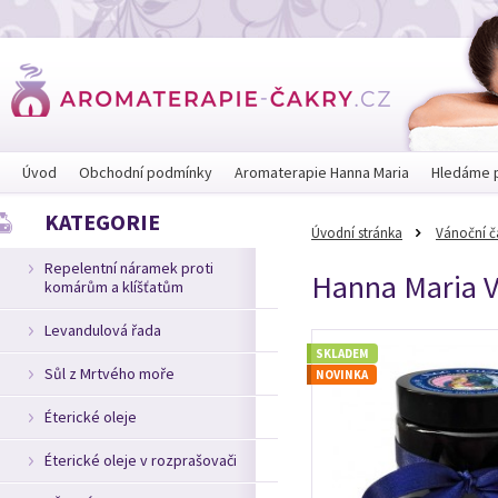
Úvod
Obchodní podmínky
Aromaterapie Hanna Maria
Hledáme 
KATEGORIE
Úvodní stránka
Vánoční č
Repelentní náramek proti
Hanna Maria V
komárům a klíšťatům
Levandulová řada
SKLADEM
Sůl z Mrtvého moře
NOVINKA
Éterické oleje
Éterické oleje v rozprašovači