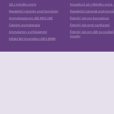
Sůl z mrtvého moře
Koupelová sůl z Mrtvého moře -
Repelentní náramky proti komárům
Repelentní náramek proti kom
Aromaterapie pro děti KIDS LINE
Éterický olej pro koncentraci
Čakrární aromaterapie
Éterický olej proti nachlazení
Aromalampy a příslušenství
Éterický olej pro děti na posílení
imunity
Dětská BIO kosmetika LINEA BIMBI