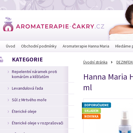
Úvod
Obchodní podmínky
Aromaterapie Hanna Maria
Hledáme 
KATEGORIE
Úvodní stránka
DEZINFEKC
Repelentní náramek proti
Hanna Maria Hy
komárům a klíšťatům
ml
Levandulová řada
Sůl z Mrtvého moře
DOPORUČUJEME
Éterické oleje
SKLADEM
NOVINKA
Éterické oleje v rozprašovači