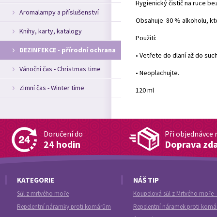
Hygienický čistič na ruce bez 
Aromalampy a příslušenství
Obsahuje
80 %
alkoholu, kt
Knihy, karty, katalogy
Použití:
DEZINFEKCE - přírodní ochrana
• Vetřete do dlaní až do suc
Vánoční čas - Christmas time
• Neoplachujte.
Zimní čas - Winter time
120 ml
Doručení do
Při objednávce 
24 hodin
Doprava zd
KATEGORIE
NÁŠ TIP
Sůl z mrtvého moře
Koupelová sůl z Mrtvého moře -
Repelentní náramky proti komárům
Repelentní náramek proti kom