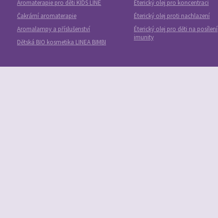
Aromaterapie pro děti KIDS LINE
Éterický olej pro koncentraci
Čakrární aromaterapie
Éterický olej proti nachlazení
Aromalampy a příslušenství
Éterický olej pro děti na posílení
imunity
Dětská BIO kosmetika LINEA BIMBI